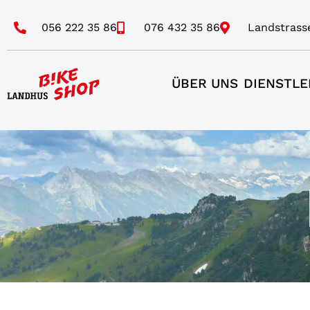
056 222 35 86
076 432 35 86
Landstrass
ÜBER UNS
DIENSTLE