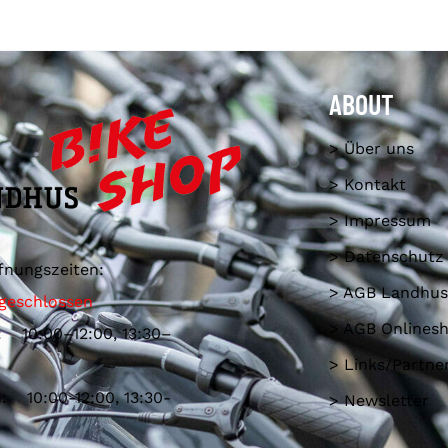
ABOUT
> Über uns
> Kontakt
> Impressum
> Datenschutz
fnungszeiten:
> AGB Landhus
geschlossen
> AGB Onlines
: 10:00–12:00, 13:30–
> Links/Partne
: 10:00-12:00, 13:30-
> Newsletter