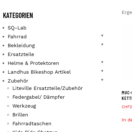
Erge
KATEGORIEN
SQ-Lab
Fahrrad
▼
Bekleidung
▼
Ersatzteile
Helme & Protektoren
▼
Landhus Bikeshop Artikel
▼
Zubehör
▼
Liteville Ersatzteile/Zubehör
MUC-
Federgabel/ Dämpfer
KETT
Werkzeug
CHF
2
Brillen
In d
Fahrradtaschen