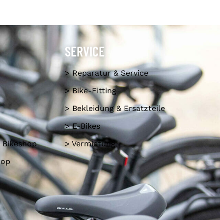
SERVICE
> Reparatur & Service
> Bike-Fitting
> Bekleidung & Ersatzteile
> E-Bikes
 Bikeshop
> Vermietung
hop
r