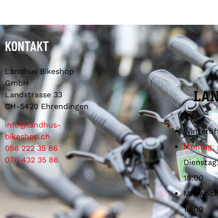
KONTAKT
Landhus Bikeshop
GmbH
Landstrasse 33
CH-5420 Ehrendingen
info@landhus-
Winteröf
bikeshop.ch
Montag: 
056 222 35 86
076 432 35 86
Dienstag
18:00
Mittwoch
18:00