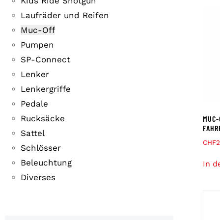
Kids Ride Shotgun
Laufräder und Reifen
Muc-Off
Pumpen
SP-Connect
Lenker
Lenkergriffe
Pedale
Rucksäcke
MUC-
FAHR
Sattel
CHF
2
Schlösser
Beleuchtung
In d
Diverses