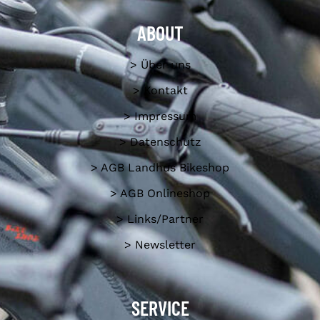
ABOUT
> Über uns
> Kontakt
> Impressum
> Datenschutz
> AGB Landhus Bikeshop
> AGB Onlineshop
> Links/Partner
> Newsletter
SERVICE