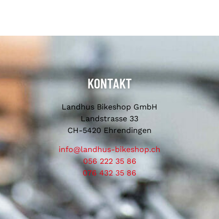
KONTAKT
Landhus Bikeshop GmbH
Landstrasse 33
CH-5420 Ehrendingen
info@landhus-bikeshop.ch
056 222 35 86
076 432 35 86