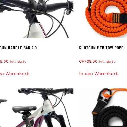
GUN HANDLE BAR 2.0
SHOTGUN MTB TOW ROPE
5.00
CHF
39.00
inkl. MwSt
inkl. MwSt
en Warenkorb
In den Warenkorb