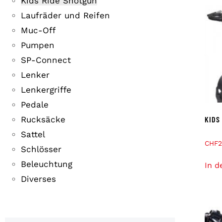
Kids Ride Shotgun
Laufräder und Reifen
Muc-Off
Pumpen
SP-Connect
Lenker
Lenkergriffe
Pedale
Rucksäcke
KIDS
Sattel
CHF
2
Schlösser
Beleuchtung
In d
Diverses