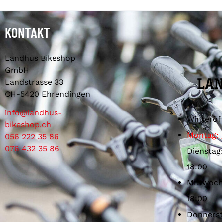
KONTAKT
Landhus Bikeshop
GmbH
Landstrasse 33
CH-5420 Ehrendingen
info@landhus-
Winteröf
bikeshop.ch
Montag: 
056 222 35 86
076 432 35 86
Dienstag
18:00
Mittwoch
18:00
Donnerst