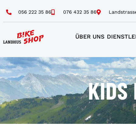
056 222 35 86
076 432 35 86
Landstrass
ÜBER UNS
DIENSTLE
KIDS