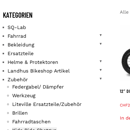
Alle
KATEGORIEN
SQ-Lab
Fahrrad
▼
Bekleidung
▼
Ersatzteile
Helme & Protektoren
▼
Landhus Bikeshop Artikel
▼
Zubehör
▼
Federgabel/ Dämpfer
12” 
Werkzeug
Liteville Ersatzteile/Zubehör
CHF
2
Brillen
In d
Fahrradtaschen