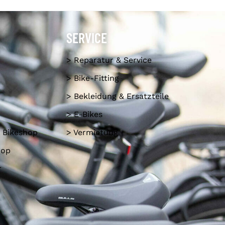
SERVICE
> Reparatur & Service
> Bike-Fitting
> Bekleidung & Ersatzteile
> E-Bikes
 Bikeshop
> Vermietung
hop
r