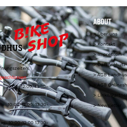
ABOUT
> Über uns
> Kontakt
> Impressum
> Datenschutz
fnungszeiten:
> AGB Landhus
geschlossen
> AGB Onlines
: 10:00–12:00, 13:30–
> Links/Partne
: 10:00-12:00, 13:30-
> Newsletter
ag: 10:00-12:00 13:30-