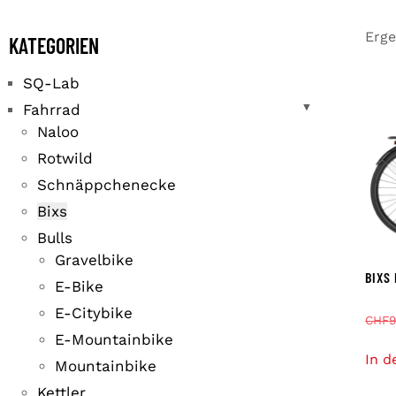
Erge
KATEGORIEN
SQ-Lab
Fahrrad
▼
▼
Naloo
Rotwild
Schnäppchenecke
Bixs
Bulls
Gravelbike
BIXS
E-Bike
E-Citybike
CHF
9
E-Mountainbike
In d
Mountainbike
Kettler