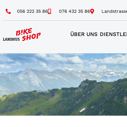
056 222 35 86
076 432 35 86
Landstrass
ÜBER UNS
DIENSTLE