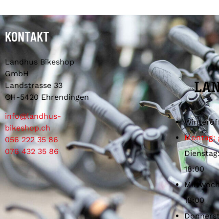
KONTAKT
Landhus Bikeshop
GmbH
Landstrasse 33
CH-5420 Ehrendingen
info@landhus-
Winteröf
bikeshop.ch
Montag: 
056 222 35 86
076 432 35 86
Dienstag
18:00
Mittwoch
18:00
Donnerst