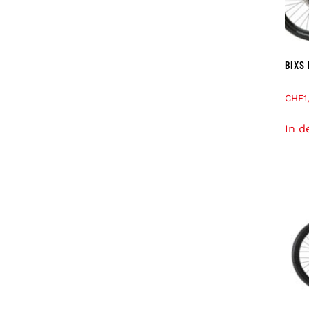
BIXS
CHF
1
In d