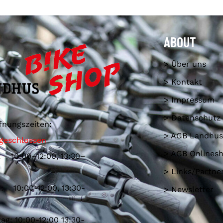
ABOUT
> Über uns
> Kontakt
> Impressum
> Datenschutz
fnungszeiten:
> AGB Landhus
geschlossen
> AGB Onlines
: 10:00–12:00, 13:30–
> Links/Partne
: 10:00-12:00, 13:30-
> Newsletter
ag: 10:00-12:00 13:30-