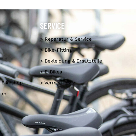
SERVICE
> Reparatur & Service
> Bike-Fitting
> Bekleidung & Ersatzteile
> E-Bikes
 Bikeshop
> Vermietung
hop
r