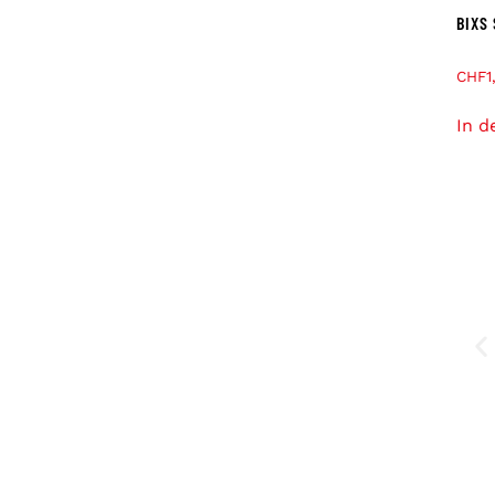
BIXS
CHF
1
In d