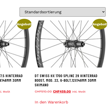
Angebot!
Angebot!
27.5 HINTERRAD
DT SWISS HX 1700 SPLINE 29 HINTERRAD
12X148MM 30MM
BOOST, MOD. 22, 6-BOLT,12X148MM 30MM
SHIMANO
CHF
510.00
CHF
459.00
kl. MwSt
inkl. MwSt
In den Warenkorb