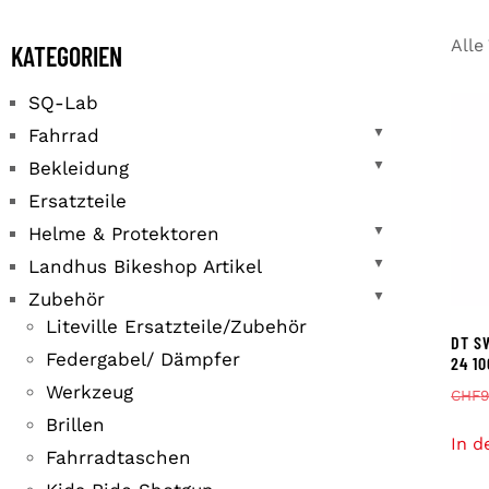
Alle
KATEGORIEN
SQ-Lab
Fahrrad
▼
Bekleidung
▼
Ersatzteile
Helme & Protektoren
▼
Landhus Bikeshop Artikel
▼
Zubehör
▼
Liteville Ersatzteile/Zubehör
DT S
Federgabel/ Dämpfer
24 1
Werkzeug
CHF
Brillen
In d
Fahrradtaschen