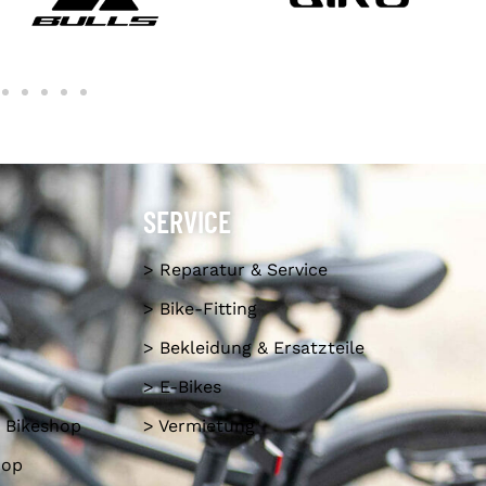
SERVICE
> Reparatur & Service
> Bike-Fitting
> Bekleidung & Ersatzteile
> E-Bikes
 Bikeshop
> Vermietung
hop