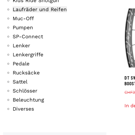
Kids Ride Shotgun
Laufräder und Reifen
Muc-Off
Pumpen
SP-Connect
Lenker
Lenkergriffe
Pedale
Rucksäcke
DT S
Sattel
BOOS
Schlösser
CHF
3
Beleuchtung
In d
Diverses