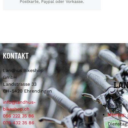
Postkarte, Paypal oder Vorkasse.
KONTAKT
Landhus Bikeshop
GmbH
Landstrasse 33
CH-5420 Ehrendingen
info@landhus-
Winteröf
bikeshop.ch
Montag: 
056 222 35 86
076 432 35 86
Dienstag