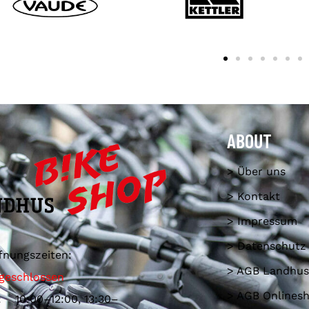
ABOUT
> Über uns
> Kontakt
> Impressum
> Datenschutz
fnungszeiten:
> AGB Landhus
geschlossen
> AGB Onlines
: 10:00–12:00, 13:30–