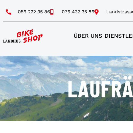
056 222 35 86
076 432 35 86
Landstrass
ÜBER UNS
DIENSTLE
LAUFRÄ