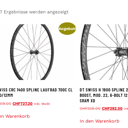
 7 Ergebnisse werden angezeigt
Angebot!
WISS CRC 1400 SPLINE LAUFRAD 700C CL
DT SWISS H 1900 SPLINE 
00/12MM
BOOST, MOD. 22, 6-BOLT 
SRAM XD
909.00
CHF
727.20
inkl. MwSt
CHF
325.00
CHF
292.50
in
en Warenkorb
In den Warenkorb