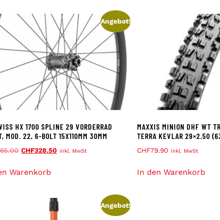
Angebot!
WISS HX 1700 SPLINE 29 VORDERRAD
MAXXIS MINION DHF WT TR
T, MOD. 22, 6-BOLT 15X110MM 30MM
TERRA KEVLAR 29×2.50 (6
65.00
CHF
328.50
CHF
79.90
inkl. MwSt
inkl. MwSt
en Warenkorb
In den Warenkorb
Angebot!