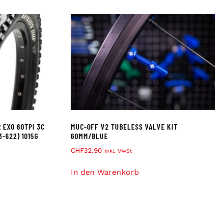
 EXO 60TPI 3C
MUC-OFF V2 TUBELESS VALVE KIT
3-622) 1015G
60MM/BLUE
CHF
32.90
inkl. MwSt
In den Warenkorb