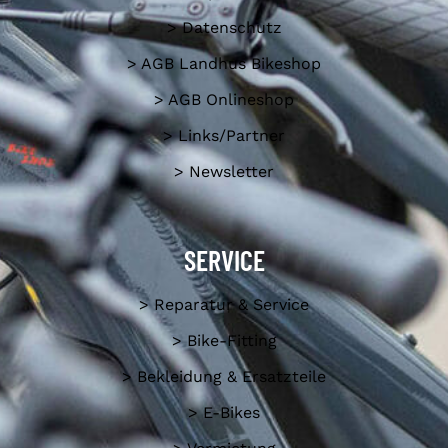
> Datenschutz
> AGB Landhus Bikeshop
> AGB Onlineshop
> Links/Partner
> Newsletter
SERVICE
> Reparatur & Service
> Bike-Fitting
> Bekleidung & Ersatzteile
> E-Bikes