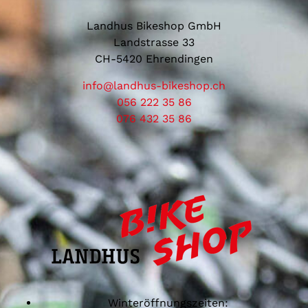
Landhus Bikeshop GmbH
Landstrasse 33
CH-5420 Ehrendingen
info@landhus-bikeshop.ch
056 222 35 86
076 432 35 86
Winteröffnungszeiten: