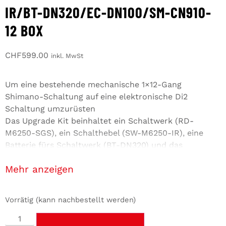
IR/BT-DN320/EC-DN100/SM-CN910-
12 BOX
CHF
599.00
inkl. MwSt
Um eine bestehende mechanische 1×12-Gang
Shimano-Schaltung auf eine elektronische Di2
Schaltung umzurüsten
Das Upgrade Kit beinhaltet ein Schaltwerk (RD-
M6250-SGS), ein Schalthebel (SW-M6250-IR), eine
Batterie fürs Schaltwerk (BT-DN320) und das
passende Ladegerät dazu (EC-DN100), sowie ein
anzeigen
Kettenschloss (SM-CN910-12)
Schalthebel für Montage am Bremshebel I-SPEC EV
Vorrätig (kann nachbestellt werden)