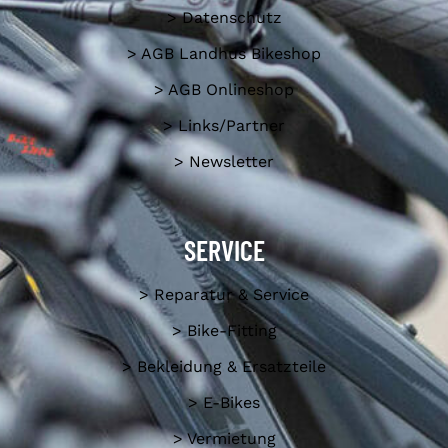
> Datenschutz
> AGB Landhus Bikeshop
> AGB Onlineshop
> Links/Partner
> Newsletter
SERVICE
> Reparatur & Service
> Bike-Fitting
> Bekleidung & Ersatzteile
> E-Bikes
> Vermietung