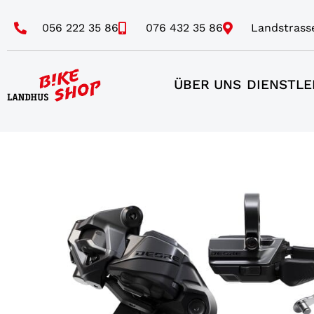
056 222 35 86
076 432 35 86
Landstrass
ÜBER UNS
DIENSTLE