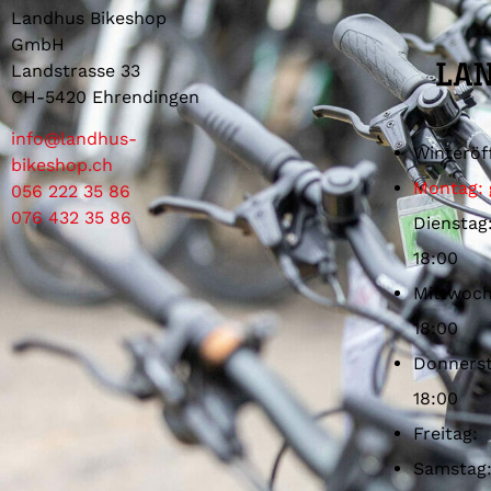
Landhus Bikeshop
GmbH
Landstrasse 33
CH-5420 Ehrendingen
info@landhus-
Winteröf
bikeshop.ch
Montag: 
056 222 35 86
076 432 35 86
Dienstag
18:00
Mittwoch
18:00
Donnerst
18:00
Freitag:
Samstag