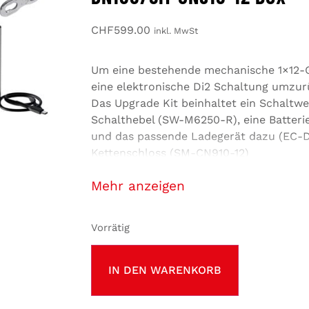
CHF
599.00
inkl. MwSt
Um eine bestehende mechanische 1×12-
eine elektronische Di2 Schaltung umzur
Das Upgrade Kit beinhaltet ein Schaltw
Schalthebel (SW-M6250-R), eine Batteri
und das passende Ladegerät dazu (EC-D
Kettenschloss (SM-CN910-12)
Schalthebel für Lenker-Montage
anzeigen
Vorrätig
IN DEN WARENKORB