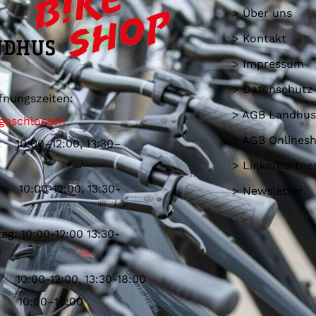
> Über uns
> Kontakt
> Impressum
> Datenschutz
fnungszeiten:
> AGB Landhus
geschlossen
> AGB Onlines
: 10:00–12:00, 13:30–
> Links/Partne
: 10:00-12:00, 13:30-
> Newsletter
ag: 10:00-12:00 13:30-
 10:00-12:00, 13:30-18:00
: 10:00–16:00