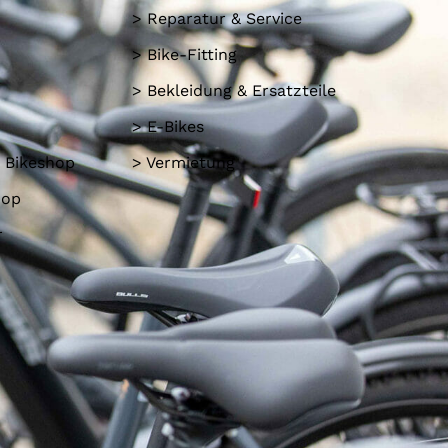
> Reparatur & Service
> Bike-Fitting
> Bekleidung & Ersatzteile
> E-Bikes
 Bikeshop
> Vermietung
hop
r