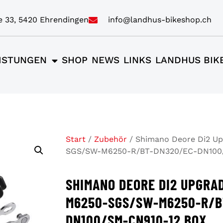
e 33, 5420 Ehrendingen
info@landhus-bikeshop.ch
ISTUNGEN
SHOP
NEWS
LINKS
LANDHUS BIK
Start
/
Zubehör
/ Shimano Deore Di2 Up
SGS/SW-M6250-R/BT-DN320/EC-DN100/
SHIMANO DEORE DI2 UPGRAD
M6250-SGS/SW-M6250-R/B
DN100/SM-CN910-12 BOX