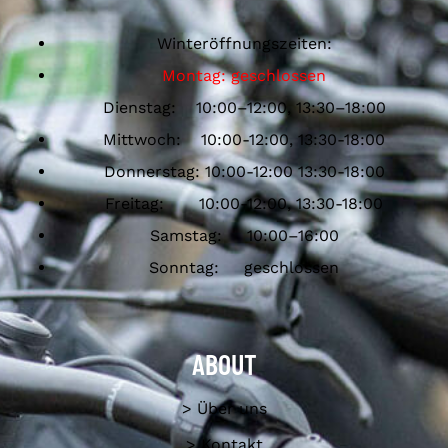
Winteröffnungszeiten:
Montag: geschlossen
Dienstag: 10:00–12:00, 13:30–18:00
Mittwoch: 10:00-12:00, 13:30-18:00
Donnerstag: 10:00-12:00 13:30-18:00
Freitag: 10:00-12:00, 13:30-18:00
Samstag: 10:00–16:00
Sonntag: geschlossen
ABOUT
> Über uns
> Kontakt