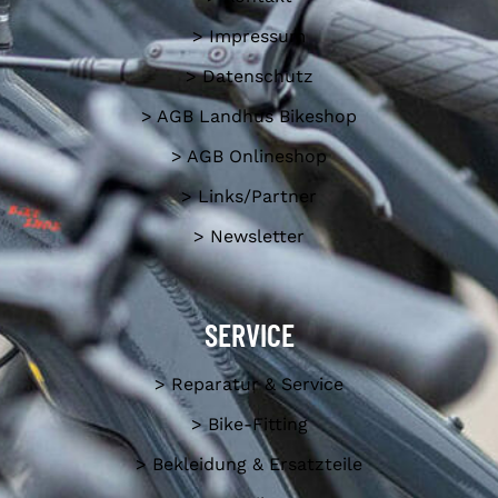
> Impressum
> Datenschutz
> AGB Landhus Bikeshop
> AGB Onlineshop
> Links/Partner
> Newsletter
SERVICE
> Reparatur & Service
> Bike-Fitting
> Bekleidung & Ersatzteile