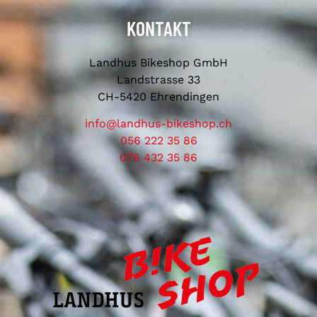
KONTAKT
Landhus Bikeshop GmbH
Landstrasse 33
CH-5420 Ehrendingen
info@landhus-bikeshop.ch
056 222 35 86
076 432 35 86