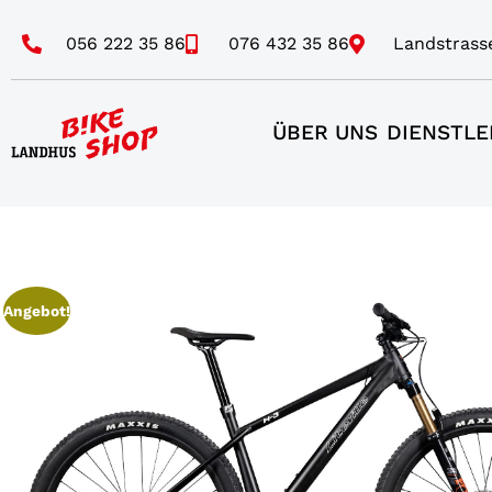
056 222 35 86
076 432 35 86
Landstrass
ÜBER UNS
DIENSTLE
Angebot!