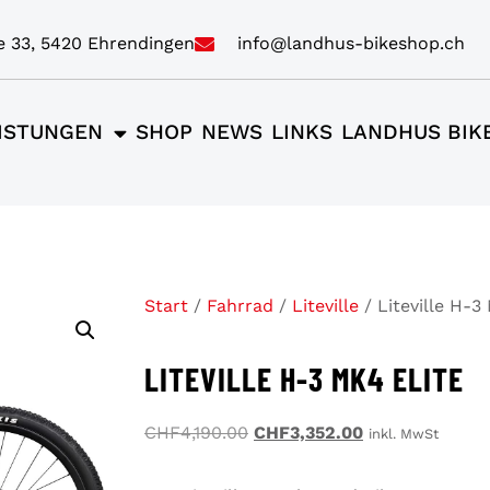
e 33, 5420 Ehrendingen
info@landhus-bikeshop.ch
ISTUNGEN
SHOP
NEWS
LINKS
LANDHUS BIK
Start
/
Fahrrad
/
Liteville
/ Liteville H-3
LITEVILLE H-3 MK4 ELITE
CHF
4,190.00
CHF
3,352.00
inkl. MwSt