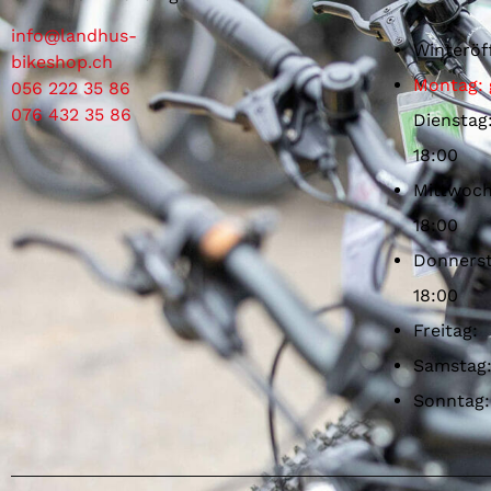
info@landhus-
Winteröf
bikeshop.ch
Montag: 
056 222 35 86
076 432 35 86
Dienstag
18:00
Mittwoch
18:00
Donnerst
18:00
Freitag:
Samstag
Sonntag