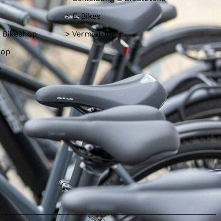
> E-Bikes
 Bikeshop
> Vermietung
hop
r