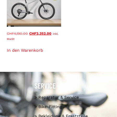
CHF
4,190.00
CHF
3,352.00
inkl.
MwSt
In den Warenkorb
SERVICE
> Reparatur & Service
> Bike-Fitting
> Bekleidung & Ersatzteile