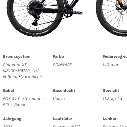
Bremssystem
Farbe
Federweg v
Shimano XT
SCHWARZ
140 mm
M8100/M8120 , 4/2-
Kolben, Hydraulisch
Gabel
Geschlecht
Gewicht
FOX 34 Performance
Unisex
11,8 kg kg
Elite, Boost
Jahrgang
Laufräder
Lenker
2023
Syntace W33i
Syntace Vec