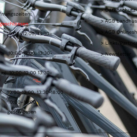
> Datenschutz
fnungszeiten:
> AGB Landhus
geschlossen
> AGB Onlines
: 10:00–12:00, 13:30–
> Links/Partne
: 10:00-12:00, 13:30-
> Newsletter
ag: 10:00-12:00 13:30-
 10:00-12:00, 13:30-18:00
: 10:00–16:00
: geschlossen