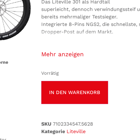
Das Liteville 301 als Hardtail
superleicht, dennoch verwindungssteif u
bereits mehrmaliger Testsieger.
Integrierte 8-Pins NGS2, die schnellste, 
Dropper-Post auf dem Markt.
DAS PRINZIP DER KONTINUIERLICHEN
EVOLUTION.
anzeigen
Bei allen Litevilles, die wir entwickeln, 
orne
der kontinuierlichen und unermüdlichen
Vorrätig
gesagt: Die schrittweise Verbesserung.
Von Anfang an haben wir bewusst auf D
IN DEN WARENKORB
verzichtet und bei der Konstruktion auss
Gewicht und Haltbarkeit geachtet. Auc
Änderungen zwischen den Evolutionsstu
sich diese immer in einem nochmals ver
einer höheren Steifigkeit oder einer ge
SKU
7102334547.5628
besseren Funktion.
Kategorie
Liteville
tor