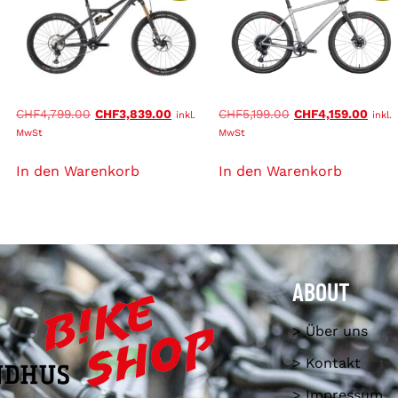
CHF
4,799.00
CHF
3,839.00
CHF
5,199.00
CHF
4,159.00
inkl.
inkl.
MwSt
MwSt
In den Warenkorb
In den Warenkorb
ABOUT
> Über uns
> Kontakt
> Impressum