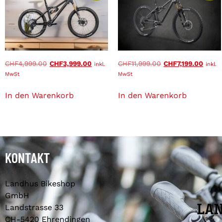
CHF
4,999.00
CHF
3,999.00
CHF
11,999.00
CHF
7,199.00
inkl.
inkl.
MwSt
MwSt
In den Warenkorb
In den Warenkorb
KONTAKT
Landhus Bikeshop
GmbH
Landstrasse 33
CH-5420 Ehrendingen