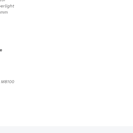
erlight
0 mm
e
 M8100