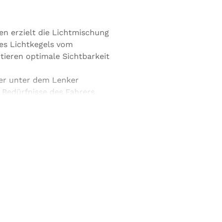
en erzielt die Lichtmischung
es Lichtkegels vom
tieren optimale Sichtbarkeit
er unter dem Lenker
d Bedürfnisse des Fahrers,
 leicht zu bedienender Silikon
tus
n Lichtintensitäten.