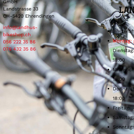
GmbH
Landstrasse 33
CH-5420 Ehrendingen
info@landhus-
Winteröf
bikeshop.ch
Montag: 
056 222 35 86
076 432 35 86
Dienstag
18:00
Mittwoch
18:00
Donnerst
18:00
Freitag:
Samstag
Sonntag