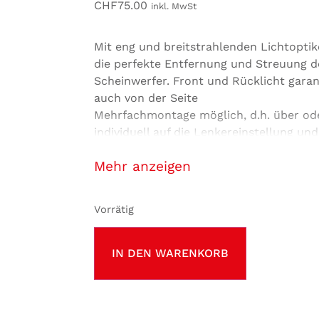
CHF
75.00
inkl. MwSt
Mit eng und breitstrahlenden Lichtoptik
die perfekte Entfernung und Streuung d
Scheinwerfer. Front und Rücklicht garan
auch von der Seite
Mehrfachmontage möglich, d.h. über od
individuell auf die Lenkereinstellung un
montierbar
anzeigen
Scheinwerfer und Rücklicht mit grosser,
Taste und LED-Anzeige des Batterie Sta
100 % wasserdicht
Vorrätig
Scheinwerfer Blinder 600 mit 6 wählbare
Rücklicht Plus mit 5 Modi
IN DEN WARENKORB