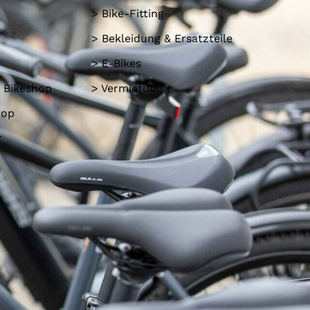
> Bike-Fitting
> Bekleidung & Ersatzteile
> E-Bikes
 Bikeshop
> Vermietung
hop
r