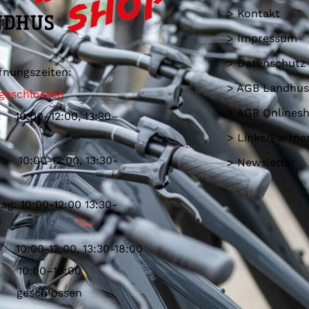
> Kontakt
> Impressum
> Datenschutz
fnungszeiten:
> AGB Landhus
geschlossen
> AGB Onlines
: 10:00–12:00, 13:30–
> Links/Partne
: 10:00-12:00, 13:30-
> Newsletter
ag: 10:00-12:00 13:30-
 10:00-12:00, 13:30-18:00
: 10:00–16:00
: geschlossen