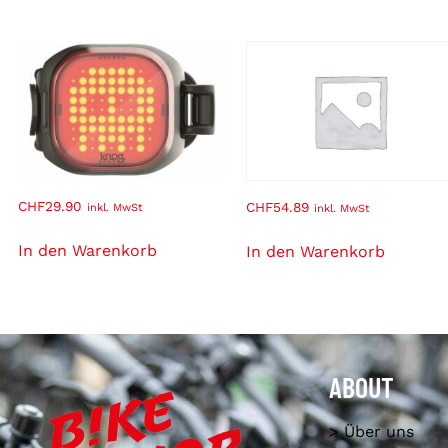
CHF
29.90
CHF
54.89
inkl. MwSt
inkl. MwSt
In den Warenkorb
In den Warenkorb
ABOUT
> Über uns