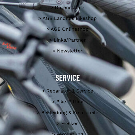
> Datenschutz
> AGB Landhus Bikeshop
> AGB Onlineshop
> Links/Partner
> Newsletter
SERVICE
> Reparatur & Service
> Bike-Fitting
> Bekleidung & Ersatzteile
> E-Bikes
> Vermietung