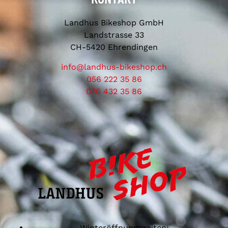
Landhus Bikeshop GmbH
Landstrasse 33
CH-5420 Ehrendingen
info@landhus-bikeshop.ch
056 222 35 86
076 432 35 86
Winteröffnungszeiten: