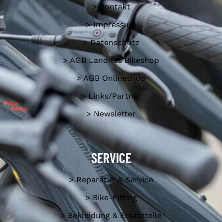
> Kontakt
> Impressum
> Datenschutz
> AGB Landhus Bikeshop
> AGB Onlineshop
> Links/Partner
> Newsletter
SERVICE
> Reparatur & Service
> Bike-Fitting
> Bekleidung & Ersatzteile