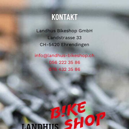
KONTAKT
Landhus Bikeshop GmbH
Landstrasse 33
CH-5420 Ehrendingen
info@landhus-bikeshop.ch
056 222 35 86
076 432 35 86