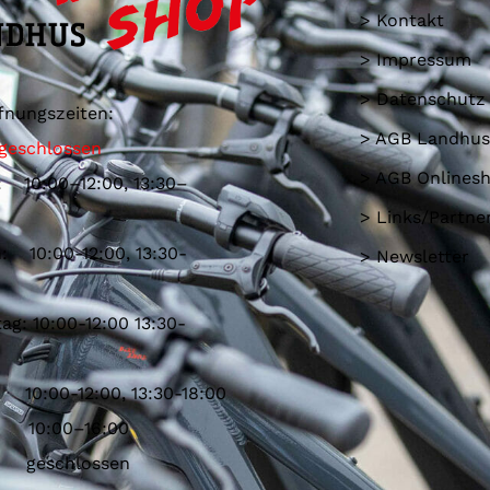
> Kontakt
> Impressum
> Datenschutz
fnungszeiten:
> AGB Landhus
geschlossen
> AGB Onlines
: 10:00–12:00, 13:30–
> Links/Partne
: 10:00-12:00, 13:30-
> Newsletter
ag: 10:00-12:00 13:30-
 10:00-12:00, 13:30-18:00
: 10:00–16:00
: geschlossen