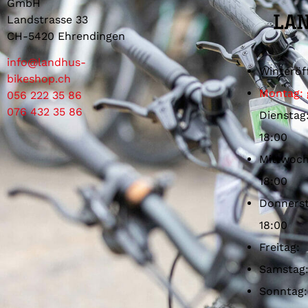
GmbH
Landstrasse 33
CH-5420 Ehrendingen
info@landhus-
Winteröf
bikeshop.ch
Montag: 
056 222 35 86
076 432 35 86
Dienstag
18:00
Mittwoch
18:00
Donnerst
18:00
Freitag:
Samstag
Sonntag