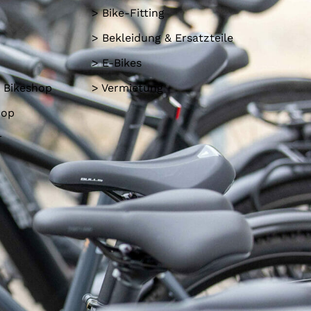
> Bike-Fitting
> Bekleidung & Ersatzteile
> E-Bikes
 Bikeshop
> Vermietung
hop
r