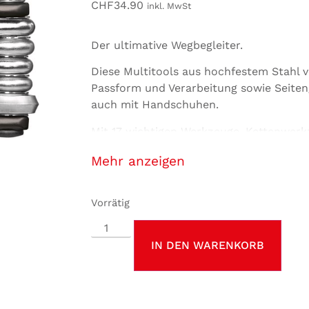
CHF
34.90
inkl. MwSt
Der ultimative Wegbegleiter.
Diese Multitools aus hochfestem Stahl v
Passform und Verarbeitung sowie Seiteng
auch mit Handschuhen.
Mit 17 wichtigen Werkzeuge, Kettenwerkz
2.5, 3, 4, 5, 6, 8, Gabelschlüssel: 8mm,
anzeigen
#2, Schlitz #2, Speichenschlüssel: #0, 1, 2
Vorrätig
IN DEN WARENKORB