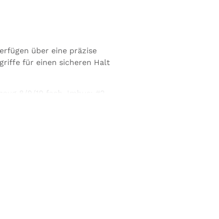
erfügen über eine präzise
riffe für einen sicheren Halt
eug 8/9/10 fach, Imbus: #2,
 10mm, Schraubenzieher: Kreuz
, 3, Torx: t-25