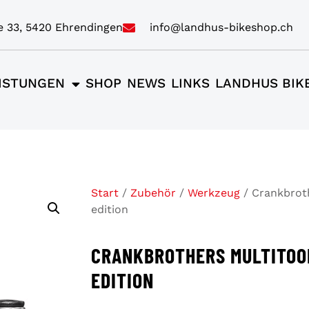
e 33, 5420 Ehrendingen
info@landhus-bikeshop.ch
ISTUNGEN
SHOP
NEWS
LINKS
LANDHUS BIK
Start
/
Zubehör
/
Werkzeug
/ Crankbroth
edition
CRANKBROTHERS MULTITOOL
EDITION