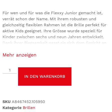
Für wen und für was die Flexxy Junior gemacht ist,
verrät schon der Name. Mit ihrem robusten und
gleichzeitig flexiblen Rahmen ist die Brille perfekt für
aktive Kids geeignet. Ihre Grösse wurde speziell für
Kinder zwischen sechs und neun Jahren entwickelt.
Dank ihrer Biegsamkeit passt sie sich dem Gesicht an,
der Tragekomfort ist dementsprechend sehr hoch.
anzeigen
Gleichzeitig ist sie langlebig. Ausgestattet ist die
Flexxy Junior mit bruchfesten Ceramic-Scheiben, die
100% UV-Schutz bieten.
IN DEN WARENKORB
SKU
A8467452.105950
Kategorie
Brillen