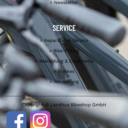
> Newsletter
SERVICE
> Reparatur & Service
> Bike-Fitting
> Bekleidung & Ersatzteile
> E-Bikes
> Vermietung
Copyright © Landhus Bikeshop GmbH