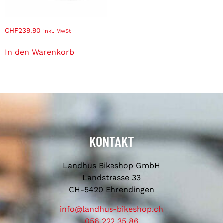
CHF
239.90
inkl. MwSt
In den Warenkorb
KONTAKT
Landhus Bikeshop GmbH
Landstrasse 33
CH-5420 Ehrendingen
info@landhus-bikeshop.ch
056 222 35 86