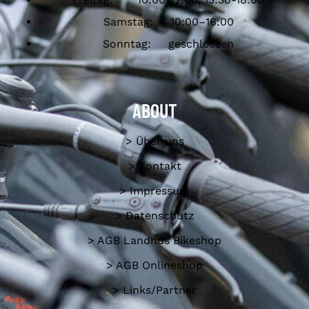
Samstag: 10:00–16:00
Sonntag: geschlossen
ABOUT
> Über uns
> Kontakt
> Impressum
> Datenschutz
> AGB Landhus Bikeshop
> AGB Onlineshop
> Links/Partner