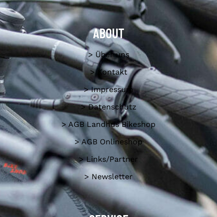
ABOUT
> Über uns
> Kontakt
> Impressum
> Datenschutz
> AGB Landhus Bikeshop
> AGB Onlineshop
> Links/Partner
> Newsletter