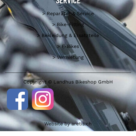
> Reparatur & Service
> Bike-Fitting
> Bekleidung & Ersatzteile
> E-Bikes
> Vermietung
Copyright © Landhus Bikeshop GmbH
Website by
aretis.ch