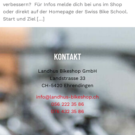
verbessern? Für Infos melde dich bei uns im Shop
oder direkt auf der Homepage der Swiss Bike School.
Start und Ziel […]
KONTAKT
Landhus Bikeshop GmbH
Landstrasse 33
CH-5420 Ehrendingen
info@landhus-bikeshop.ch
056 222 35 86
076 432 35 86