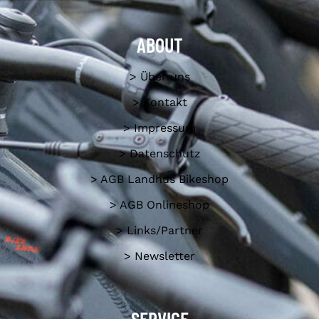
ABOUT
> Über uns
> Kontakt
> Impressum
> Datenschutz
> AGB Landhus Bikeshop
> AGB Onlineshop
> Links/Partner
> Newsletter
SERVICE